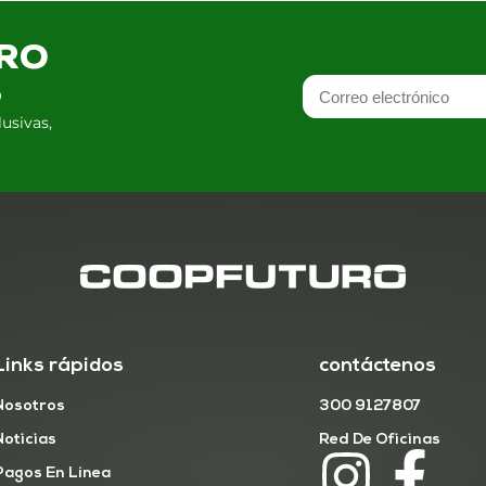
TRO
S
usivas,
Links rápidos
contáctenos
Nosotros
300 9127807
Noticias
Red De Oficinas
Pagos En Línea