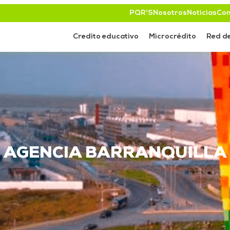
PQR'S
Nosotros
Noticias
Con
Credito educativo
Microcrédito
Red de
AGENCIA BARRANQUILLA