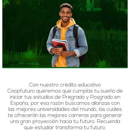
Con nuestro crédito educativo
Coopfuturo queremos que cumplas tu sueño de
iniciar tus estudios de Pregrado y Posgrado en
España, por esa razón buscamos alianzas con
las mejores universidades del mundo, las cuales
te ofrecerán las mejores carreras para generar
una gran proyección hacia tu futuro. Recuerda
que estudiar transforma tu futuro.